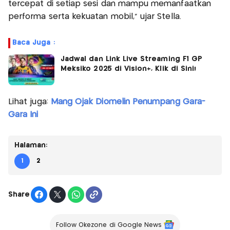
tercepat di setiap sesi dan mampu memanfaatkan
performa serta kekuatan mobil,” ujar Stella.
Baca Juga :
Jadwal dan Link Live Streaming F1 GP
Meksiko 2025 di Vision+, Klik di Sini!
Lihat juga:
Mang Ojak Diomelin Penumpang Gara-
Gara Ini
Halaman:
1
2
Share
Follow Okezone di Google News