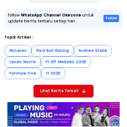
Follow
WhatsApp Channel Okezone
untuk
Follow
update berita terbaru setiap hari
Topik Artikel :
McLaren
Red Bull Racing
Andrea Stella
Lando Norris
F1 GP Meksiko 2025
Formula One
f1 2025
Lihat Berita Terkait