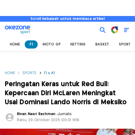
Scroll kebawah untuk membaca artikel
HOME
F1
MOTO GP
NETTING
BASKET
SPORT L
HOME
SPORTS
F1 & A1
Peringatan Keras untuk Red Bull:
Kepercaan Diri McLaren Meningkat
Usai Dominasi Lando Norris di Meksiko
Rivan Nasri Rachman
,
Jurnalis
Rabu, 29 Oktober 2025 |00:01 WIB