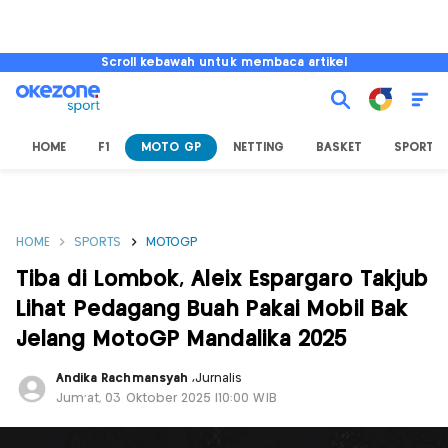
Scroll kebawah untuk membaca artikel
HOME
F1
MOTO GP
NETTING
BASKET
SPORT L
HOME
SPORTS
MOTOGP
Tiba di Lombok, Aleix Espargaro Takjub
Lihat Pedagang Buah Pakai Mobil Bak
Jelang MotoGP Mandalika 2025
Andika Rachmansyah
,
Jurnalis
Jum'at, 03 Oktober 2025 |10:00 WIB