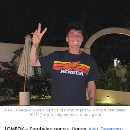
Aleix Espargaro sudah berada di Lombok jelang MotoGP Mandalika
2025. (Foto: Instagram/@aleixespargaro)
LOMBOK
– Pembalap penguji Honda,
Aleix Espargaro
,