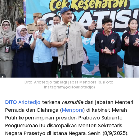
Dito Ariotedjo tak lagi jabat Menpora RI. (Foto:
instagram/@ditoariotedjo)
DITO
Ariotedjo
terkena
reshuffle
dari jabatan Menteri
Pemuda dan Olahraga (
Menpora
) di kabinet Merah
Putih kepemimpinan presiden Prabowo Subianto.
Pengumuman itu disampaikan Menteri Sekretaris
Negara Prasetyo di Istana Negara, Senin (8/9/2025).