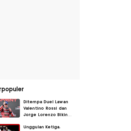
rpopuler
Ditempa Duel Lawan
Valentino Rossi dan
Jorge Lorenzo Bikin
Marc Marquez Susah
Unggulan Ketiga,
Dikalahkan