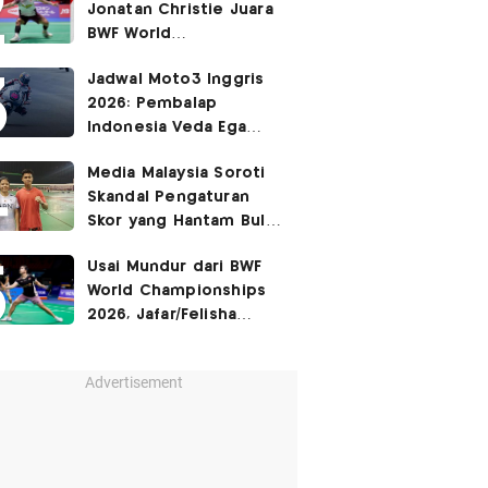
Jonatan Christie Juara
BWF World
Championships 2026?
Jadwal Moto3 Inggris
2026: Pembalap
Indonesia Veda Ega
Pratama Finis Podium?
Media Malaysia Soroti
Skandal Pengaturan
Skor yang Hantam Bulu
Tangkis Indonesia,
Usai Mundur dari BWF
Libatkan Jafar/Felisha!
World Championships
2026, Jafar/Felisha
Masih Bisa Bela
Indonesia di Asian
Advertisement
Games 2026