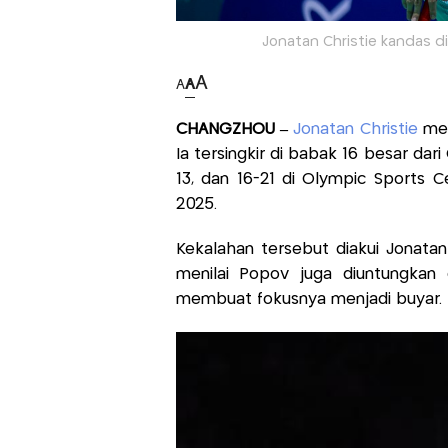
Jonatan Christie kandas di
A
A
A
CHANGZHOU –
Jonatan Christie
men
Ia tersingkir di babak 16 besar dar
13, dan 16-21 di Olympic Sports 
2025.
Kekalahan tersebut diakui Jonatan
menilai Popov juga diuntungkan
membuat fokusnya menjadi buyar.