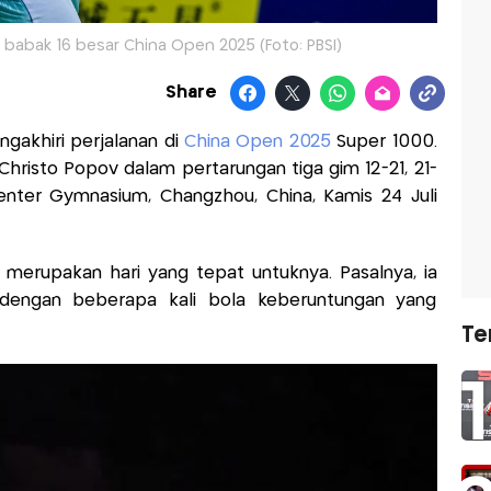
 babak 16 besar China Open 2025 (Foto: PBSI)
Share
gakhiri perjalanan di
China Open 2025
Super 1000.
i Christo Popov dalam pertarungan tiga gim 12-21, 21-
Center Gymnasium, Changzhou, China, Kamis 24 Juli
 merupakan hari yang tepat untuknya. Pasalnya, ia
 dengan beberapa kali bola keberuntungan yang
Te