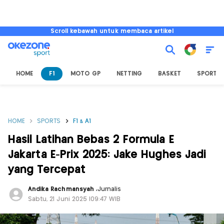
Scroll kebawah untuk membaca artikel
HOME
F1
MOTO GP
NETTING
BASKET
SPORT L
HOME
SPORTS
F1 & A1
Hasil Latihan Bebas 2 Formula E
Jakarta E-Prix 2025: Jake Hughes Jadi
yang Tercepat
Andika Rachmansyah
,
Jurnalis
Sabtu, 21 Juni 2025 |09:47 WIB