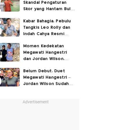
Skandal Pengaturan
Skor yang Hantam Bulu
Tangkis Indonesia,
Kabar Bahagia, Pebulu
Libatkan Jafar/Felisha!
Tangkis Leo Rolly dan
Indah Cahya Resmi
Nikah di Mekkah!
Momen Kedekatan
Megawati Hangestri
dan Jordan Wilson,
Liburan Bareng Hyundai
Belum Debut, Duet
Hillstate di Pantai!
Megawati Hangestri –
Jordan Wilson Sudah
Langsung Dapat
Julukan!
Advertisement