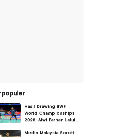
rpopuler
Hasil Drawing BWF
World Championships
2026: Alwi Farhan Lalui
Jalur Berat, Fajar/Fikri
Media Malaysia Soroti
Dapat
Bye