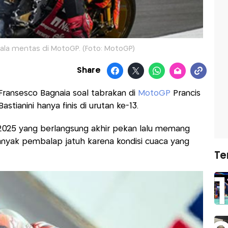
kala mentas di MotoGP. (Foto: MotoGP)
Share
Fransesco Bagnaia soal tabrakan di
MotoGP
Prancis
astianini hanya finis di urutan ke-13.
2025 yang berlangsung akhir pekan lalu memang
anyak pembalap jatuh karena kondisi cuaca yang
Te