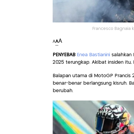
Francesco Bagnaia 
A
A
A
PENYEBAB
Enea Bastianini
salahkan 
2025 terungkap. Akibat insiden itu, B
Balapan utama di MotoGP Prancis 
benar-benar berlangsung kisruh. B
berubah.