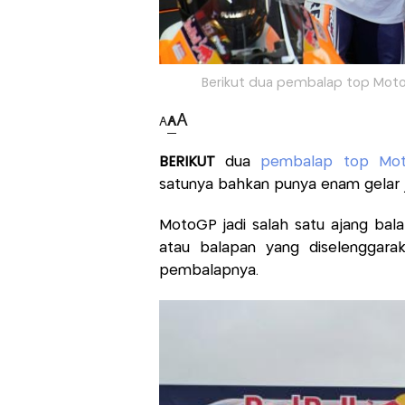
Berikut dua pembalap top MotoG
A
A
A
BERIKUT
dua
pembalap top Mo
satunya bahkan punya enam gelar j
MotoGP jadi salah satu ajang bala
atau balapan yang diselenggara
pembalapnya.