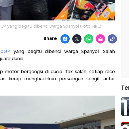
P yang begitu dibenci warga Spanyol (Foto: HRC)
Share
toGP
yang begitu dibenci warga Spanyol. Salah
uara dunia.
p motor bergengsi di dunia. Tak salah, setiap race
kan kerap menghadirkan persaingan sengit antar
Te