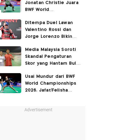
Jonatan Christie Juara
BWF World
Championships 2026?
Ditempa Duel Lawan
Valentino Rossi dan
Jorge Lorenzo Bikin
Marc Marquez Susah
Media Malaysia Soroti
Dikalahkan
Skandal Pengaturan
Skor yang Hantam Bulu
Tangkis Indonesia,
Usai Mundur dari BWF
Libatkan Jafar/Felisha!
World Championships
2026, Jafar/Felisha
Masih Bisa Bela
Indonesia di Asian
Advertisement
Games 2026