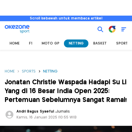
Scroll kebawah untuk membaca artikel
HOME
F1
MOTO GP
NETTING
BASKET
SPORT L
HOME
SPORTS
NETTING
Jonatan Christie Waspada Hadapi Su Li
Yang di 16 Besar India Open 2025:
Pertemuan Sebelumnya Sangat Ramai!
Andri Bagus Syaeful
,
Jurnalis
Kamis, 16 Januari 2025 |10:55 WIB