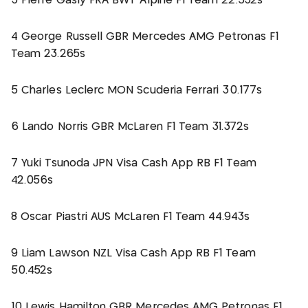
3 Pierre Gasly FRA BWT Alpine F1 Team 22.532s
4 George Russell GBR Mercedes AMG Petronas F1
Team 23.265s
5 Charles Leclerc MON Scuderia Ferrari 30.177s
6 Lando Norris GBR McLaren F1 Team 31.372s
7 Yuki Tsunoda JPN Visa Cash App RB F1 Team
42.056s
8 Oscar Piastri AUS McLaren F1 Team 44.943s
9 Liam Lawson NZL Visa Cash App RB F1 Team
50.452s
10 Lewis Hamilton GBR Mercedes AMG Petronas F1