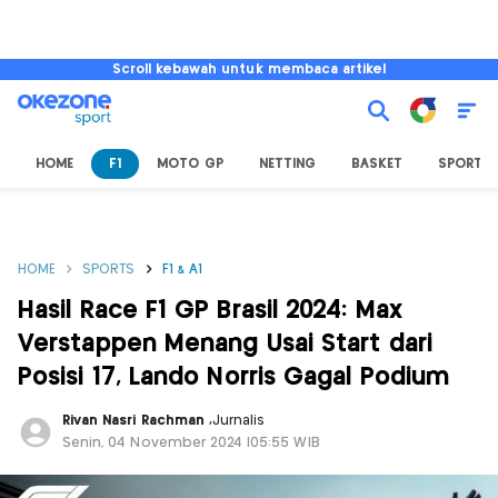
Scroll kebawah untuk membaca artikel
HOME
F1
MOTO GP
NETTING
BASKET
SPORT L
HOME
SPORTS
F1 & A1
Hasil Race F1 GP Brasil 2024: Max
Verstappen Menang Usai Start dari
Posisi 17, Lando Norris Gagal Podium
Rivan Nasri Rachman
,
Jurnalis
Senin, 04 November 2024 |05:55 WIB