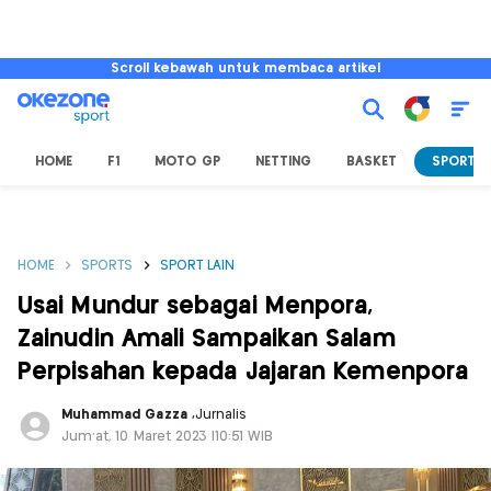
Scroll kebawah untuk membaca artikel
HOME
F1
MOTO GP
NETTING
BASKET
SPORT L
HOME
SPORTS
SPORT LAIN
Usai Mundur sebagai Menpora,
Zainudin Amali Sampaikan Salam
Perpisahan kepada Jajaran Kemenpora
Muhammad Gazza
,
Jurnalis
Jum'at, 10 Maret 2023 |10:51 WIB