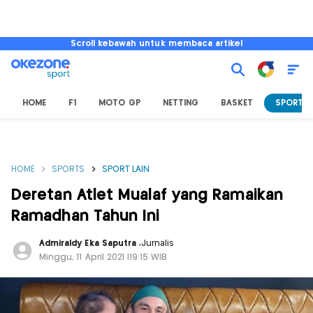
Scroll kebawah untuk membaca artikel
HOME
F1
MOTO GP
NETTING
BASKET
SPORT L
HOME
SPORTS
SPORT LAIN
Deretan Atlet Mualaf yang Ramaikan
Ramadhan Tahun Ini
Admiraldy Eka Saputra
,
Jurnalis
Minggu, 11 April 2021 |19:15 WIB