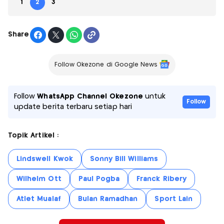
1
2
3
Share
Follow Okezone di Google News
Follow
WhatsApp Channel Okezone
untuk
Follow
update berita terbaru setiap hari
Topik Artikel :
Lindswell Kwok
Sonny Bill Williams
Wilhelm Ott
Paul Pogba
Franck Ribery
Atlet Mualaf
Bulan Ramadhan
Sport Lain