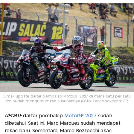
Simak update daftar pembalap MotoGP 2027 di mana satu per satu
tim sudah mengumumkan susunannya (Foto: Facebook/MotoGP)
UPDATE
daftar pembalap
MotoGP 2027
sudah
diketahui. Saat ini, Marc Marquez sudah mendapat
rekan baru. Sementara, Marco Bezzecchi akan