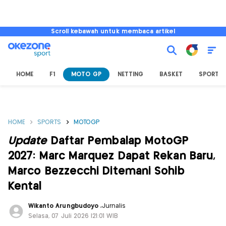
Scroll kebawah untuk membaca artikel
HOME
F1
MOTO GP
NETTING
BASKET
SPORT L
HOME
SPORTS
MOTOGP
Update
Daftar Pembalap MotoGP
2027: Marc Marquez Dapat Rekan Baru,
Marco Bezzecchi Ditemani Sohib
Kental
Wikanto Arungbudoyo
,
Jurnalis
Selasa, 07 Juli 2026 |21:01 WIB