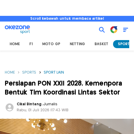
Scroll kebawah untuk membaca artikel
HOME
F1
MOTO GP
NETTING
BASKET
SPORT L
HOME
SPORTS
SPORT LAIN
Persiapan PON XXII 2028, Kemenpora
Bentuk Tim Koordinasi Lintas Sektor
Cikal Bintang
,
Jurnalis
Rabu, 01 Juli 2026 |17:43 WIB