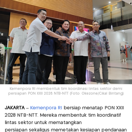
Kemenpora RI membentuk tim koordinasi lintas sektor demi
persiapan PON XXII 2028 NTB-NTT (Foto: Okezone/Cikal Bintang)
JAKARTA –
Kemenpora RI
bersiap menatap PON XXII
2028 NTB-NTT. Mereka membentuk tim koordinatif
lintas sektor untuk mematangkan
persiapan sekaligus memetakan kesiapan pendanaan