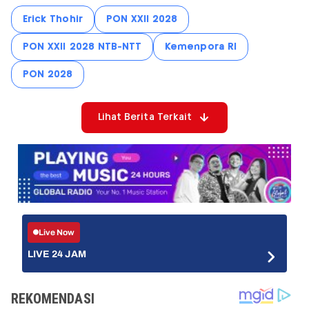
Erick Thohir
PON XXII 2028
PON XXII 2028 NTB-NTT
Kemenpora RI
PON 2028
Lihat Berita Terkait
Live Now
LIVE 24 JAM