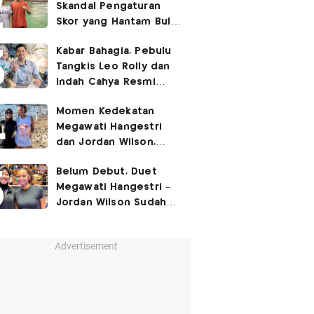
Skandal Pengaturan
Skor yang Hantam Bulu
Tangkis Indonesia,
Kabar Bahagia, Pebulu
Libatkan Jafar/Felisha!
Tangkis Leo Rolly dan
Indah Cahya Resmi
Nikah di Mekkah!
Momen Kedekatan
Megawati Hangestri
dan Jordan Wilson,
Liburan Bareng Hyundai
Belum Debut, Duet
Hillstate di Pantai!
Megawati Hangestri –
Jordan Wilson Sudah
Langsung Dapat
Julukan!
Advertisement