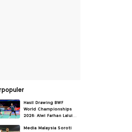
rpopuler
Hasil Drawing BWF
World Championships
2026: Alwi Farhan Lalui
Jalur Berat, Fajar/Fikri
Media Malaysia Soroti
Dapat
Bye