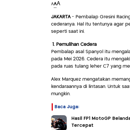
A
A
A
JAKARTA
- Pembalap Gresini Racin
cederanya. Hal itu tentunya agar 
seperti saat ini.
1. Pemulihan Cedera
Pembalap asal Spanyol itu mengala
pada Mei 2026. Cedera itu mengak
pada ruas tulang leher C7 yang 
Alex Marquez mengatakan memang
kendaraannya di lintasan. Untuk sa
mungkin.
Baca Juga:
Hasil FP1 MotoGP Beland
Tercepat