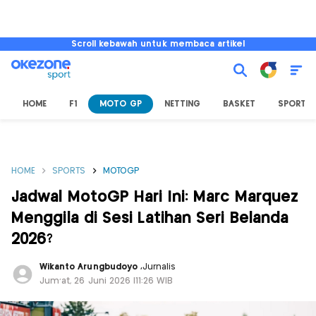
Scroll kebawah untuk membaca artikel
HOME
F1
MOTO GP
NETTING
BASKET
SPORT L
HOME
SPORTS
MOTOGP
Jadwal MotoGP Hari Ini: Marc Marquez
Menggila di Sesi Latihan Seri Belanda
2026?
Wikanto Arungbudoyo
,
Jurnalis
Jum'at, 26 Juni 2026 |11:26 WIB