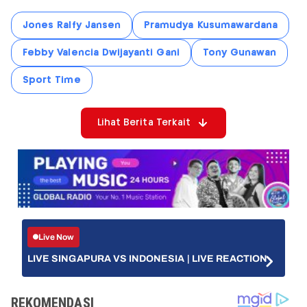
Jones Ralfy Jansen
Pramudya Kusumawardana
Febby Valencia Dwijayanti Gani
Tony Gunawan
Sport Time
Lihat Berita Terkait
Live Now
LIVE SINGAPURA VS INDONESIA | LIVE REACTION