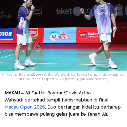
Ali Faathir Rayhan/Devin Artha Wahyudi bertekad tampil habis-habisan
di Final Macau Open 2026 (Foto: X/@INABadminton)
MAKAU –
Ali Faathir Rayhan/Devin Artha
Wahyudi bertekad tampil habis-habisan di Final
Macau Open 2026
. Duo bertangan kidal itu berharap
bisa membawa pulang gelar juara ke Tanah Air.