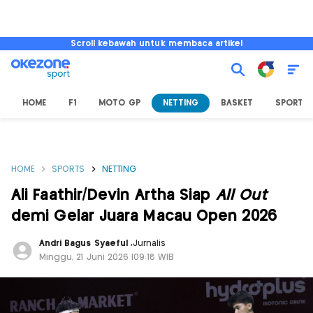
Scroll kebawah untuk membaca artikel
HOME
F1
MOTO GP
NETTING
BASKET
SPORT L
HOME
SPORTS
NETTING
Ali Faathir/Devin Artha Siap
All Out
demi Gelar Juara Macau Open 2026
Andri Bagus Syaeful
,
Jurnalis
Minggu, 21 Juni 2026 |09:18 WIB