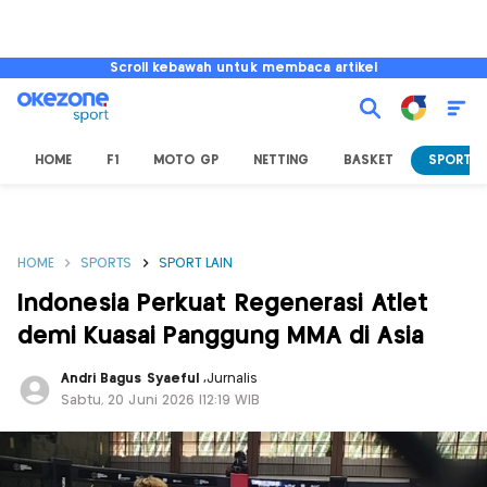
Scroll kebawah untuk membaca artikel
HOME
F1
MOTO GP
NETTING
BASKET
SPORT L
HOME
SPORTS
SPORT LAIN
Indonesia Perkuat Regenerasi Atlet
demi Kuasai Panggung MMA di Asia
Andri Bagus Syaeful
,
Jurnalis
Sabtu, 20 Juni 2026 |12:19 WIB