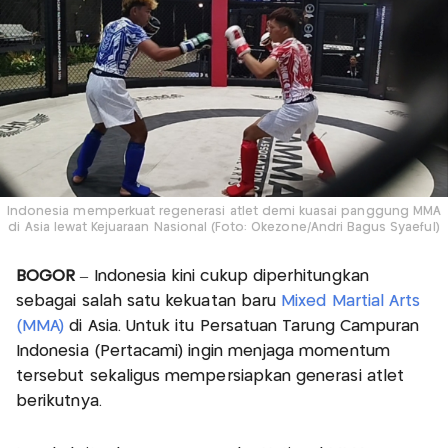
Indonesia memperkuat regenerasi atlet demi kuasai panggung MMA
di Asia lewat Kejuaraan Nasional (Foto: Okezone/Andri Bagus Syaeful)
BOGOR
– Indonesia kini cukup diperhitungkan
sebagai salah satu kekuatan baru
Mixed Martial Arts
(MMA)
di Asia. Untuk itu Persatuan Tarung Campuran
Indonesia (Pertacami) ingin menjaga momentum
tersebut sekaligus mempersiapkan generasi atlet
berikutnya.