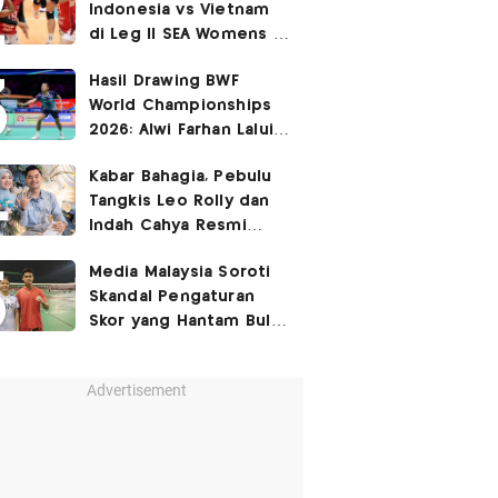
Indonesia vs Vietnam
di Leg II SEA Womens V
Cup 2026: Kejutan,
Hasil Drawing BWF
Garuda Pertiwi Menang
World Championships
3-2
2026: Alwi Farhan Lalui
Jalur Berat, Fajar/Fikri
Kabar Bahagia, Pebulu
Dapat
Bye
Tangkis Leo Rolly dan
Indah Cahya Resmi
Nikah di Mekkah!
Media Malaysia Soroti
Skandal Pengaturan
Skor yang Hantam Bulu
Tangkis Indonesia,
Libatkan Jafar/Felisha!
Advertisement