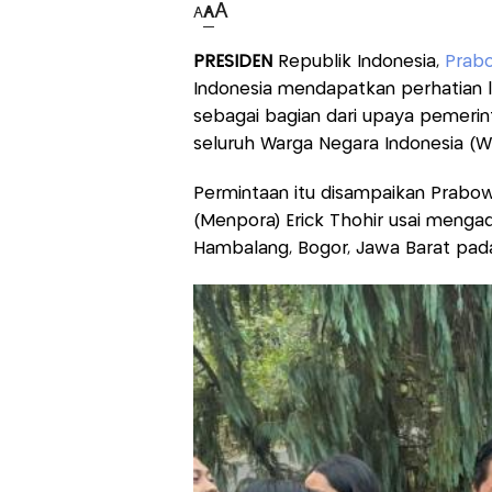
A
A
A
PRESIDEN
Republik Indonesia,
Prab
Indonesia mendapatkan perhatian l
sebagai bagian dari upaya pemer
seluruh Warga Negara Indonesia (WN
Permintaan itu disampaikan Prab
(Menpora) Erick Thohir usai meng
Hambalang, Bogor, Jawa Barat pada