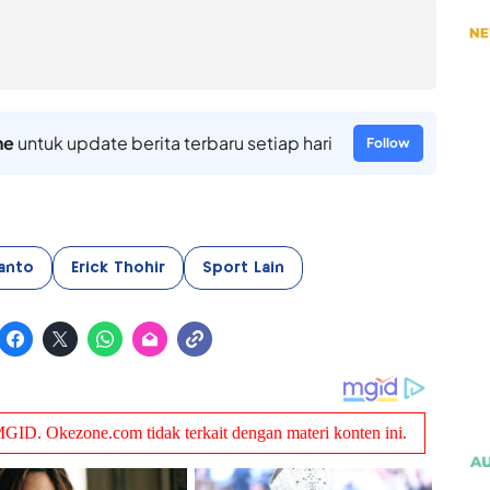
ne
untuk update berita terbaru setiap hari
Follow
anto
Erick Thohir
Sport Lain