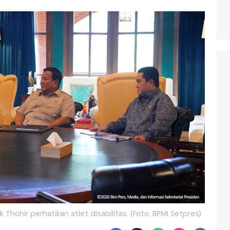
Thohir perhatikan atlet disabilitas. (Foto; BPMI Setpres)