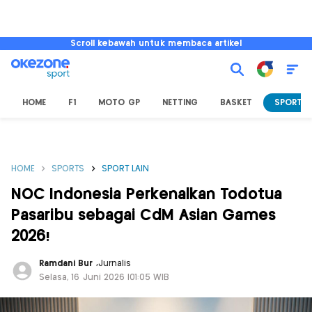
Scroll kebawah untuk membaca artikel
HOME
F1
MOTO GP
NETTING
BASKET
SPORT L
HOME
SPORTS
SPORT LAIN
NOC Indonesia Perkenalkan Todotua
Pasaribu sebagai CdM Asian Games
2026!
Ramdani Bur
,
Jurnalis
Selasa, 16 Juni 2026 |01:05 WIB