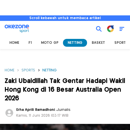
Scroll kebawah untuk membaca artikel
HOME
F1
MOTO GP
NETTING
BASKET
SPORT L
HOME
SPORTS
NETTING
Zaki Ubaidillah Tak Gentar Hadapi Wakil
Hong Kong di 16 Besar Australia Open
2026
Erha Aprili Ramadhoni
,
Jurnalis
Kamis, 11 Juni 2026 |03:17 WIB