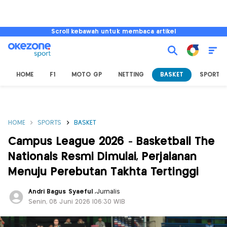
Scroll kebawah untuk membaca artikel
HOME
F1
MOTO GP
NETTING
BASKET
SPORT L
HOME
SPORTS
BASKET
Campus League 2026 - Basketball The
Nationals Resmi Dimulai, Perjalanan
Menuju Perebutan Takhta Tertinggi
Andri Bagus Syaeful
,
Jurnalis
Senin, 08 Juni 2026 |06:30 WIB