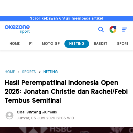
Scroll kebawah untuk membaca artikel
HOME
F1
MOTO GP
NETTING
BASKET
SPORT L
HOME
SPORTS
NETTING
Hasil Perempatfinal Indonesia Open
2026: Jonatan Christie dan Rachel/Febi
Tembus Semifinal
Cikal Bintang
,
Jurnalis
Jum'at, 05 Juni 2026 |21:03 WIB