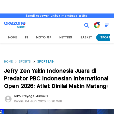
Scroll kebawah untuk membaca artikel
HOME
F1
MOTO GP
NETTING
BASKET
SPORT L
HOME
SPORTS
SPORT LAIN
Jefry Zen Yakin Indonesia Juara di
Predator PBC Indonesian International
Open 2026: Atlet Dinilai Makin Matang!
Niko Prayoga
,
Jurnalis
Kamis, 04 Juni 2026 |18:26 WIB