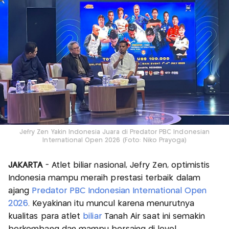
Jefry Zen Yakin Indonesia Juara di Predator PBC Indonesian
International Open 2026 (Foto: Niko Prayoga)
JAKARTA
- Atlet biliar nasional, Jefry Zen, optimistis
Indonesia mampu meraih prestasi terbaik dalam
ajang
Predator PBC Indonesian International Open
2026
. Keyakinan itu muncul karena menurutnya
kualitas para atlet
biliar
Tanah Air saat ini semakin