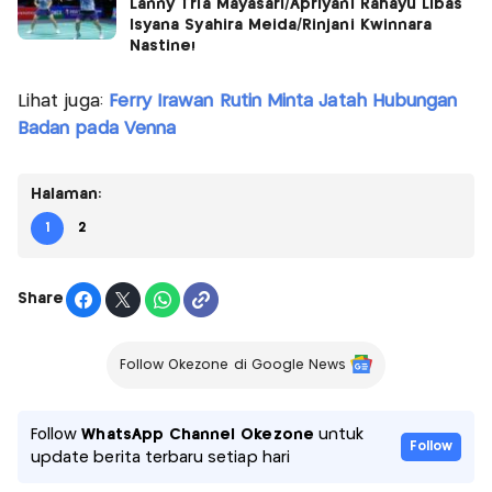
Lanny Tria Mayasari/Apriyani Rahayu Libas
Isyana Syahira Meida/Rinjani Kwinnara
Nastine!
Lihat juga:
Ferry Irawan Rutin Minta Jatah Hubungan
Badan pada Venna
Halaman:
1
2
Share
Follow Okezone di Google News
Follow
WhatsApp Channel Okezone
untuk
Follow
update berita terbaru setiap hari