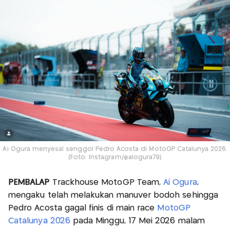
Ai Ogura menyesal senggol Pedro Acosta di MotoGP Catalunya 2026.
(Foto: Instagram/@aiogura79)
PEMBALAP
Trackhouse MotoGP Team,
Ai Ogura
,
mengaku telah melakukan manuver bodoh sehingga
Pedro Acosta gagal finis di main race
MotoGP
Catalunya 2026
pada Minggu, 17 Mei 2026 malam