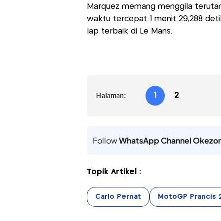
Marquez memang menggila terutama 
waktu tercepat 1 menit 29,288 detik
lap terbaik di Le Mans.
Halaman:
1
2
Follow
WhatsApp Channel Okezo
Topik Artikel :
Carlo Pernat
MotoGP Prancis 