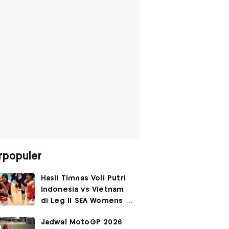
rpopuler
Hasil Timnas Voli Putri
Indonesia vs Vietnam
di Leg II SEA Womens V
Cup 2026: Kejutan,
Jadwal MotoGP 2026
Garuda Pertiwi Menang