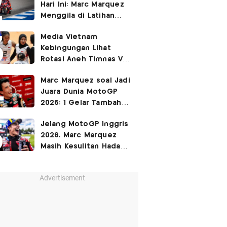
Hari Ini: Marc Marquez
3-2
Menggila di Latihan
Bebas Seri Inggris?
Media Vietnam
Kebingungan Lihat
Rotasi Aneh Timnas Voli
Putri Indonesia di Leg I
Marc Marquez soal Jadi
SEA Womens V Cup
Juara Dunia MotoGP
2026
2026: 1 Gelar Tambahan
Tidak Mengubah Hidup
Jelang MotoGP Inggris
Saya
2026, Marc Marquez
Masih Kesulitan Hadapi
Cedera Bahu
Advertisement