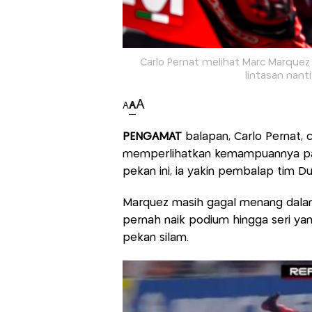
Carlo Pernat melihat Marc Marquez 
lintasan nant
A
A
A
PENGAMAT
balapan, Carlo Pernat,
memperlihatkan kemampuannya 
pekan ini, ia yakin pembalap tim Du
Marquez masih gagal menang dalam
pernah naik podium hingga seri yang 
pekan silam.