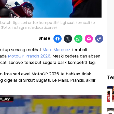
butuh tiga seri untuk kompetitif lagi saat kembali ke
i (Foto: Instagram/@ducaticorse)
Share
 cukup senang melihat
Marc Marquez
kembali
pada
MotoGP Prancis 2026
. Meski cedera dan absen
cati Lenovo tersebut segera balik kompetitf lagi.
 lima seri awal MotoGP 2026. Ia bahkan tidak
Te
digelar di Sirkuit Bugatti, Le Mans, Prancis, akhir