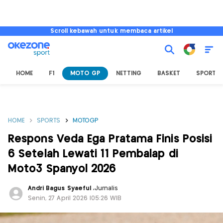
Scroll kebawah untuk membaca artikel
HOME
F1
MOTO GP
NETTING
BASKET
SPORT L
HOME
SPORTS
MOTOGP
Respons Veda Ega Pratama Finis Posisi
6 Setelah Lewati 11 Pembalap di
Moto3 Spanyol 2026
Andri Bagus Syaeful
,
Jurnalis
Senin, 27 April 2026 |05:26 WIB