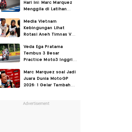
Hari Ini: Marc Marquez
3-2
Menggila di Latihan
Bebas Seri Inggris?
Media Vietnam
Kebingungan Lihat
Rotasi Aneh Timnas Voli
Putri Indonesia di Leg I
Veda Ega Pratama
SEA Womens V Cup
Tembus 3 Besar
2026
Practice Moto3 Inggris
2026, Raih
Pole Position
Marc Marquez soal Jadi
di Kualifikasi?
Juara Dunia MotoGP
2026: 1 Gelar Tambahan
Tidak Mengubah Hidup
Saya
Advertisement