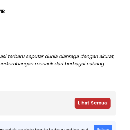
IB
si terbaru seputar dunia olahraga dengan akurat,
ti perkembangan menarik dari berbagai cabang
Lihat Semua
ne
untuk update berita terbaru setiap hari
Follow