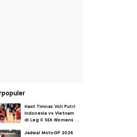
rpopuler
Hasil Timnas Voli Putri
Indonesia vs Vietnam
di Leg II SEA Womens V
Cup 2026: Kejutan,
Jadwal MotoGP 2026
Garuda Pertiwi Menang