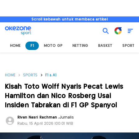
Scroll kebawah untuk membaca artikel
HOME
F1
MOTO GP
NETTING
BASKET
SPORT L
HOME
SPORTS
F1 & A1
Kisah Toto Wolff Nyaris Pecat Lewis
Hamilton dan Nico Rosberg Usai
Insiden Tabrakan di F1 GP Spanyol
Rivan Nasri Rachman
,
Jurnalis
Rabu, 15 April 2026 |00:01 WIB