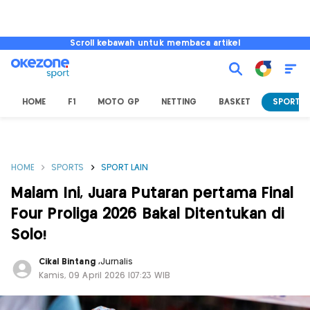
Scroll kebawah untuk membaca artikel
HOME
F1
MOTO GP
NETTING
BASKET
SPORT L
HOME
SPORTS
SPORT LAIN
Malam Ini, Juara Putaran pertama Final
Four Proliga 2026 Bakal Ditentukan di
Solo!
Cikal Bintang
,
Jurnalis
Kamis, 09 April 2026 |07:23 WIB