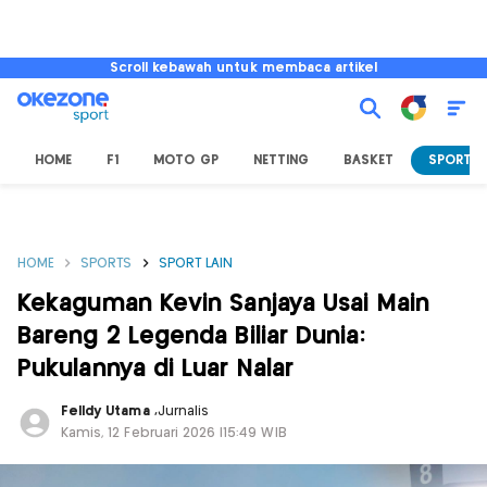
Scroll kebawah untuk membaca artikel
HOME
F1
MOTO GP
NETTING
BASKET
SPORT L
HOME
SPORTS
SPORT LAIN
Kekaguman Kevin Sanjaya Usai Main
Bareng 2 Legenda Biliar Dunia:
Pukulannya di Luar Nalar
Felldy Utama
,
Jurnalis
Kamis, 12 Februari 2026 |15:49 WIB