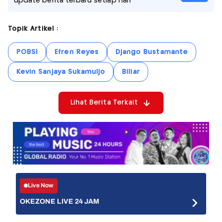
update berita terbaru setiap hari
Topik Artikel :
POBSI
Efren Reyes
Django Bustamante
Kevin Sanjaya Sukamuljo
Biliar
Lihat Berita Terkait
Live Now
OKEZONE LIVE 24 JAM