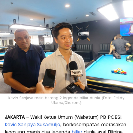
Kevin Sanjaya main bareng 2 legenda biliar dunia. (Foto: Felldy
Utama/Okezone)
JAKARTA
– Wakil Ketua Umum (Waketum) PB POBSI,
Kevin Sanjaya Sukamuljo
, berkesempatan merasakan
langsung magis dua legenda
biliar
dunia asal Filipina,