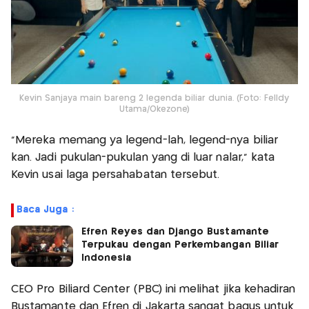
Kevin Sanjaya main bareng 2 legenda biliar dunia. (Foto: Felldy
Utama/Okezone)
"Mereka memang ya legend-lah, legend-nya biliar
kan. Jadi pukulan-pukulan yang di luar nalar," kata
Kevin usai laga persahabatan tersebut.
Baca Juga :
Efren Reyes dan Django Bustamante
Terpukau dengan Perkembangan Biliar
Indonesia
CEO Pro Biliard Center (PBC) ini melihat jika kehadiran
Bustamante dan Efren di Jakarta sangat bagus untuk