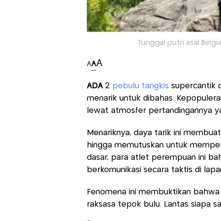
Tunggal putri asal Belgi
A
A
A
ADA
2
pebulu tangkis
supercantik d
menarik untuk dibahas. Kepopuleran
lewat atmosfer pertandingannya yan
Menariknya, daya tarik ini membuat
hingga memutuskan untuk mempelaj
dasar, para atlet perempuan ini 
berkomunikasi secara taktis di lap
Fenomena ini membuktikan bahwa b
raksasa tepok bulu. Lantas siapa s