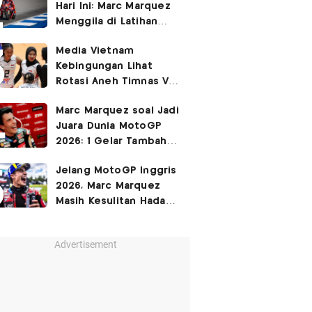
Hari Ini: Marc Marquez
3-2
Menggila di Latihan
Bebas Seri Inggris?
Media Vietnam
Kebingungan Lihat
Rotasi Aneh Timnas Voli
Putri Indonesia di Leg I
Marc Marquez soal Jadi
SEA Womens V Cup
Juara Dunia MotoGP
2026
2026: 1 Gelar Tambahan
Tidak Mengubah Hidup
Jelang MotoGP Inggris
Saya
2026, Marc Marquez
Masih Kesulitan Hadapi
Cedera Bahu
Advertisement