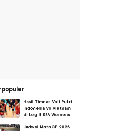
rpopuler
Hasil Timnas Voli Putri
Indonesia vs Vietnam
di Leg II SEA Womens V
Cup 2026: Kejutan,
Jadwal MotoGP 2026
Garuda Pertiwi Menang