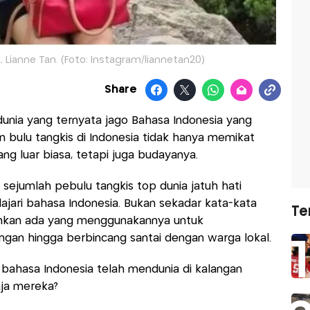
a, Lianne Tan. (Foto: Instagram/liannetan20)
Share
unia yang ternyata jago Bahasa Indonesia yang
 bulu tangkis di Indonesia tidak hanya memikat
g luar biasa, tetapi juga budayanya.
 sejumlah pebulu tangkis top dunia jatuh hati
ari bahasa Indonesia. Bukan sekadar kata-kata
Te
bahkan ada yang menggunakannya untuk
angan hingga berbincang santai dengan warga lokal.
ahasa Indonesia telah mendunia di kalangan
aja mereka?