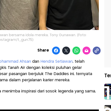
an bersama idola mereka, Tony Gunawan. (Foto:
nstagram/t_gun75)
Share
ohammad Ahsan
dan
Hendra Setiawan
, telah
kis Tanah Air dengan koleksi puluhan gelar
besar pasangan berjuluk The Daddies ini, ternyata
Te
ama dalam perjalanan karier mereka.
menimba inspirasi dari sosok legenda yang sama,