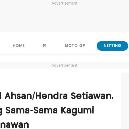
Advertisement
HOME
F1
MOTO GP
NETTING
Advertisement
Ahsan/Hendra Setiawan,
g Sama-Sama Kagumi
unawan