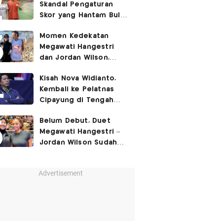
Skandal Pengaturan
Skor yang Hantam Bulu
Tangkis Indonesia,
Momen Kedekatan
Libatkan Jafar/Felisha!
Megawati Hangestri
dan Jordan Wilson,
Liburan Bareng Hyundai
Kisah Nova Widianto,
Hillstate di Pantai!
Kembali ke Pelatnas
Cipayung di Tengah
Ujian Berat Ganda
Belum Debut, Duet
Campuran
Megawati Hangestri –
Jordan Wilson Sudah
Langsung Dapat
Julukan!
Advertisement