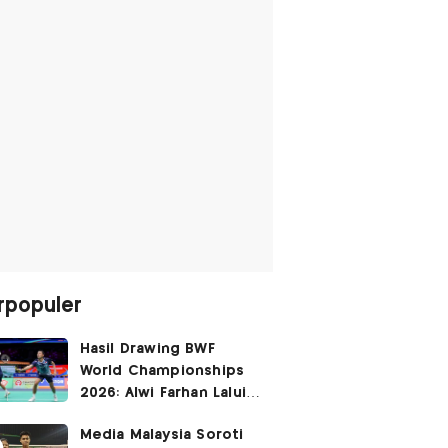
rpopuler
Hasil Drawing BWF
World Championships
2026: Alwi Farhan Lalui
Jalur Berat, Fajar/Fikri
Media Malaysia Soroti
Dapat
Bye