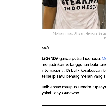
Mohammad Ahsan/Hendra Setiaw
I
A
A
A
LEGENDA
ganda putra Indonesia,
M
menjadi ikon ketangguhan bulu tang
internasional. Di balik kesuksesan 
terselip satu benang merah yang s
Baik Ahsan maupun Hendra rupanya 
yakni Tony Gunawan.