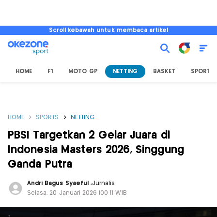
Scroll kebawah untuk membaca artikel
HOME
F1
MOTO GP
NETTING
BASKET
SPORT L
HOME
SPORTS
NETTING
PBSI Targetkan 2 Gelar Juara di
Indonesia Masters 2026, Singgung
Ganda Putra
Andri Bagus Syaeful
,
Jurnalis
Selasa, 20 Januari 2026 |00:11 WIB