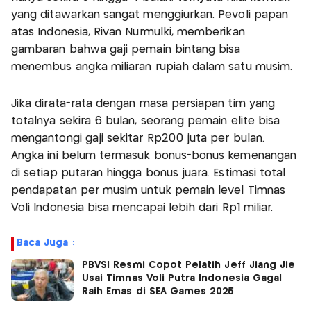
yang ditawarkan sangat menggiurkan. Pevoli papan
atas Indonesia, Rivan Nurmulki, memberikan
gambaran bahwa gaji pemain bintang bisa
menembus angka miliaran rupiah dalam satu musim.
Jika dirata-rata dengan masa persiapan tim yang
totalnya sekira 6 bulan, seorang pemain elite bisa
mengantongi gaji sekitar Rp200 juta per bulan.
Angka ini belum termasuk bonus-bonus kemenangan
di setiap putaran hingga bonus juara. Estimasi total
pendapatan per musim untuk pemain level Timnas
Voli Indonesia bisa mencapai lebih dari Rp1 miliar.
Baca Juga :
PBVSI Resmi Copot Pelatih Jeff Jiang Jie
Usai Timnas Voli Putra Indonesia Gagal
Raih Emas di SEA Games 2025