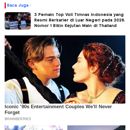
Baca Juga :
3 Pemain Top Voli Timnas Indonesia yang
Resmi Berkarier di Luar Negeri pada 2026,
Nomor 1 Bikin Kejutan Main di Thailand