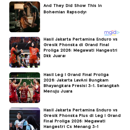
Hasil Jakarta Pertamina Enduro vs
Gresik Phonska di Grand Final
Proliga 2026: Megawati Hangestri
Dkk Juara!
Hasil Leg I Grand Final Proliga
2026: Jakarta LavAni Bungkam
Bhayangkara Presisi 3-1, Selangkah
Menuju Juara
Hasil Jakarta Pertamina Enduro vs
Gresik Phonska Plus di Leg I Grand
Final Proliga 2026: Megawati
Hangestri Cs Menang 3-1