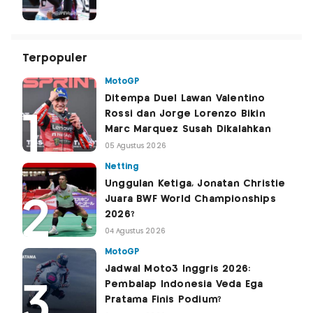
Terpopuler
MotoGP
Ditempa Duel Lawan Valentino
Rossi dan Jorge Lorenzo Bikin
Marc Marquez Susah Dikalahkan
05 Agustus 2026
Netting
Unggulan Ketiga, Jonatan Christie
Juara BWF World Championships
2026?
04 Agustus 2026
MotoGP
Jadwal Moto3 Inggris 2026:
Pembalap Indonesia Veda Ega
Pratama Finis Podium?