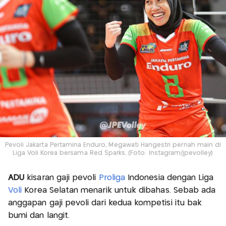
Pevoli Jakarta Pertamina Enduro, Megawati Hangestri pernah main di
Liga Voli Korea bersama Red Sparks. (Foto: Instagram/jpevolley)
ADU
kisaran gaji pevoli
Proliga
Indonesia dengan Liga
Voli
Korea Selatan menarik untuk dibahas. Sebab ada
anggapan gaji pevoli dari kedua kompetisi itu bak
bumi dan langit.