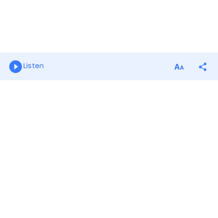
Listen