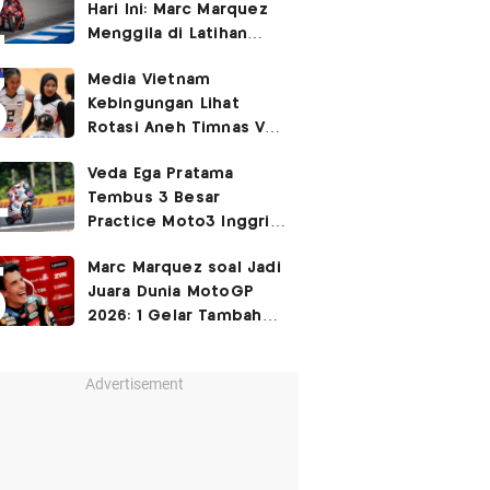
Hari Ini: Marc Marquez
3-2
Menggila di Latihan
Bebas Seri Inggris?
Media Vietnam
Kebingungan Lihat
Rotasi Aneh Timnas Voli
Putri Indonesia di Leg I
Veda Ega Pratama
SEA Womens V Cup
Tembus 3 Besar
2026
Practice Moto3 Inggris
2026, Raih
Pole Position
Marc Marquez soal Jadi
di Kualifikasi?
Juara Dunia MotoGP
2026: 1 Gelar Tambahan
Tidak Mengubah Hidup
Saya
Advertisement