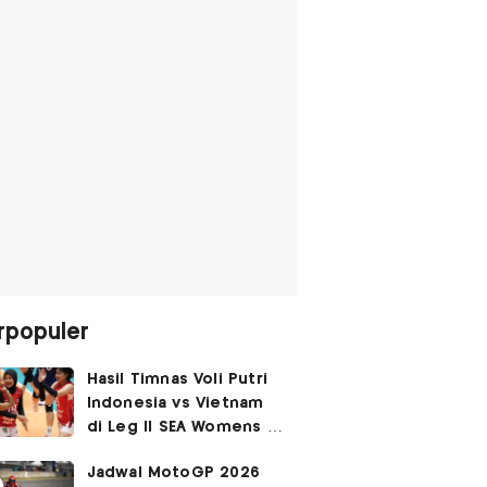
rpopuler
Hasil Timnas Voli Putri
Indonesia vs Vietnam
di Leg II SEA Womens V
Cup 2026: Kejutan,
Jadwal MotoGP 2026
Garuda Pertiwi Menang