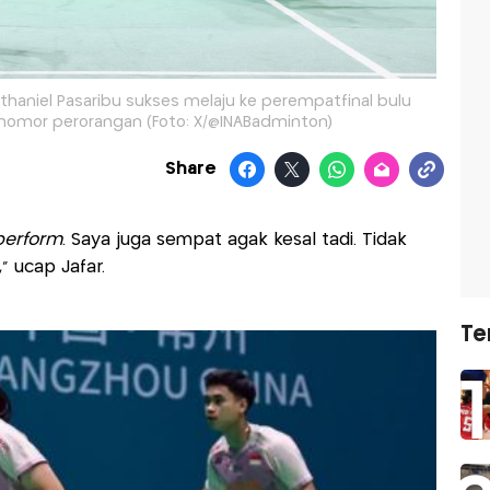
Nathaniel Pasaribu sukses melaju ke perempatfinal bulu
nomor perorangan (Foto: X/@INABadminton)
Share
perform
. Saya juga sempat agak kesal tadi. Tidak
” ucap Jafar.
Te