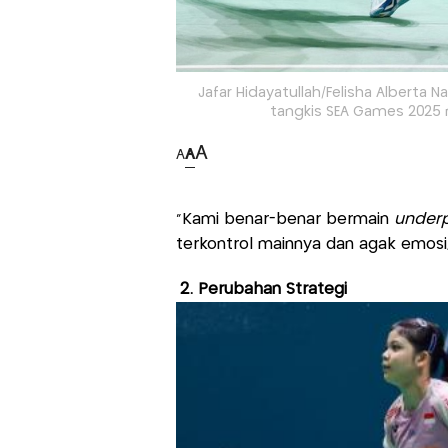
Jafar Hidayatullah/Felisha Alberta 
tangkis SEA Games 2025 
A
A
A
“Kami benar-benar bermain
under
terkontrol mainnya dan agak emosi,
2. Perubahan Strategi