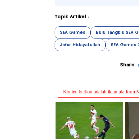
Topik Artikel :
SEA Games
Bulu Tangkis SEA 
Jafar Hidayatullah
SEA Games 
Share