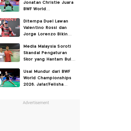
Jonatan Christie Juara
BWF World
Championships 2026?
Ditempa Duel Lawan
Valentino Rossi dan
Jorge Lorenzo Bikin
Marc Marquez Susah
Media Malaysia Soroti
Dikalahkan
Skandal Pengaturan
Skor yang Hantam Bulu
Tangkis Indonesia,
Usai Mundur dari BWF
Libatkan Jafar/Felisha!
World Championships
2026, Jafar/Felisha
Masih Bisa Bela
Indonesia di Asian
Advertisement
Games 2026