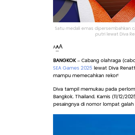
Satu medali emas dipersembahkan cab
putri lewat Diva 
A
A
A
BANGKOK –
Cabang olahraga (cabo
SEA Games 2025
lewat Diva Renatt
mampu memecahkan rekor!
Diva tampil memukau pada perlomb
Bangkok, Thailand, Kamis (11/12/20
pesaingnya di nomor lompat galah p