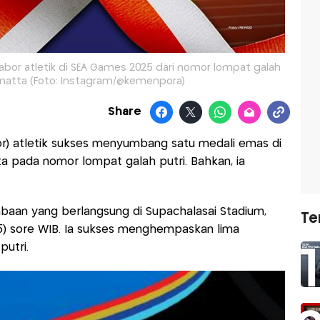
or atletik di SEA Games 2025 dari nomor lompat galah
Renatta (Foto: Instagram/@kemenpora)
Share
r) atletik sukses menyumbang satu medali emas di
a pada nomor lompat galah putri. Bahkan, ia
aan yang berlangsung di Supachalasai Stadium,
Te
25) sore WIB. Ia sukses menghempaskan lima
utri.