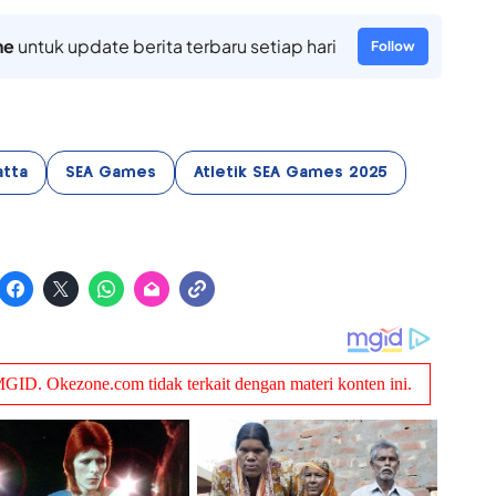
ne
untuk update berita terbaru setiap hari
Follow
atta
SEA Games
Atletik SEA Games 2025