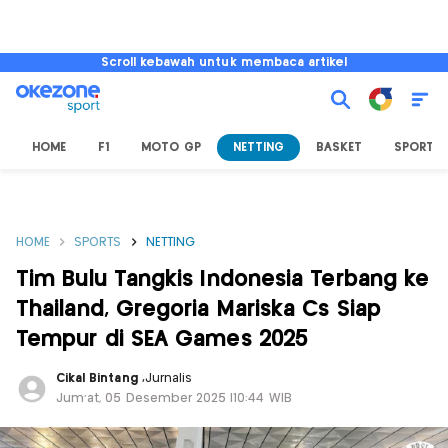
Scroll kebawah untuk membaca artikel
HOME
F1
MOTO GP
NETTING
BASKET
SPORT L
HOME
SPORTS
NETTING
Tim Bulu Tangkis Indonesia Terbang ke
Thailand, Gregoria Mariska Cs Siap
Tempur di SEA Games 2025
Cikal Bintang
,
Jurnalis
Jum'at, 05 Desember 2025 |10:44 WIB