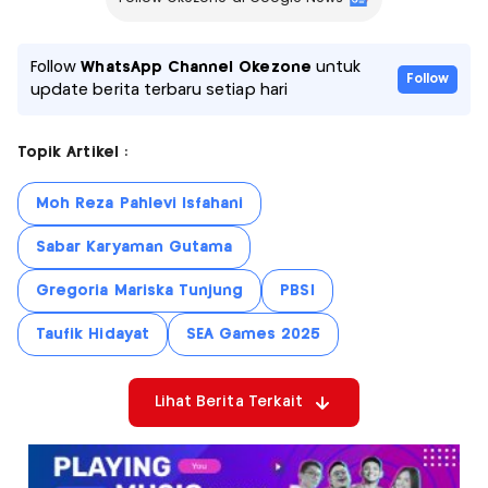
Follow
WhatsApp Channel Okezone
untuk
Follow
update berita terbaru setiap hari
Topik Artikel :
Moh Reza Pahlevi Isfahani
Sabar Karyaman Gutama
Gregoria Mariska Tunjung
PBSI
Taufik Hidayat
SEA Games 2025
Lihat Berita Terkait