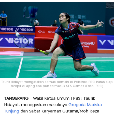
Taufik Hidayat mengatakan semua pemain di Pelatnas PBSI harus siap
tampil di ajang apa pun termasuk SEA Games (Foto: PBSI)
TANGERANG
– Wakil Ketua Umum I PBSI, Taufik
Hidayat, menegaskan masuknya
Gregoria Mariska
Tunjung
dan Sabar Karyaman Gutama/Moh Reza