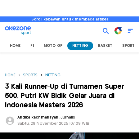
Scroll kebawah untuk membaca artikel
HOME
F1
MOTO GP
NETTING
BASKET
SPORT L
HOME
SPORTS
NETTING
3 Kali Runner-Up di Turnamen Super
500, Putri KW Bidik Gelar Juara di
Indonesia Masters 2026
Andika Rachmansyah
,
Jurnalis
Sabtu, 29 November 2025 |07:09 WIB