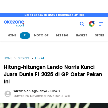
Scroll kebawah untuk membaca artikel
HOME
F1
MOTO GP
NETTING
BASKET
SPORT L
HOME
SPORTS
F1 & A1
Hitung-hitungan Lando Norris Kunci
Juara Dunia F1 2025 di GP Qatar Pekan
Ini
Wikanto Arungbudoyo
,
Jurnalis
Jum'at, 28 November 2025 |02:14 WIB