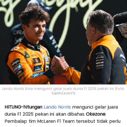
Lando Norris bisa mengunci gelar juara dunia F1 2025 pekan ini (Foto:
X/@McLarenF1)
HITUNG-hitungan
Lando Norris
mengunci gelar juara
dunia F1 2025 pekan ini akan dibahas
Okezone
.
Pembalap tim McLaren F1 Team tersebut tidak perlu