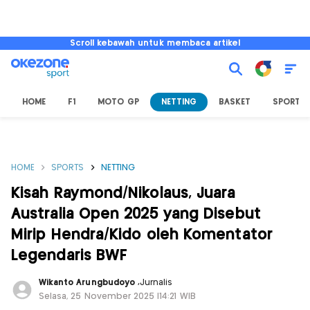
Scroll kebawah untuk membaca artikel
HOME
F1
MOTO GP
NETTING
BASKET
SPORT L
HOME
SPORTS
NETTING
Kisah Raymond/Nikolaus, Juara
Australia Open 2025 yang Disebut
Mirip Hendra/Kido oleh Komentator
Legendaris BWF
Wikanto Arungbudoyo
,
Jurnalis
Selasa, 25 November 2025 |14:21 WIB