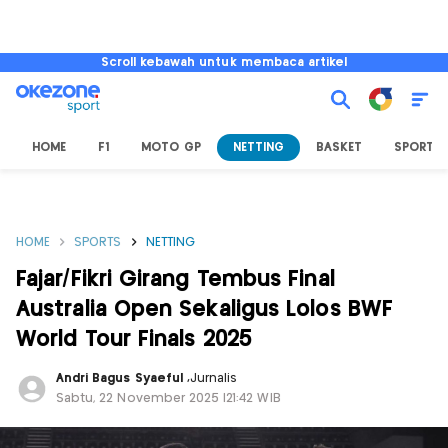
Scroll kebawah untuk membaca artikel
HOME
F1
MOTO GP
NETTING
BASKET
SPORT L
HOME
SPORTS
NETTING
Fajar/Fikri Girang Tembus Final
Australia Open Sekaligus Lolos BWF
World Tour Finals 2025
Andri Bagus Syaeful
,
Jurnalis
Sabtu, 22 November 2025 |21:42 WIB