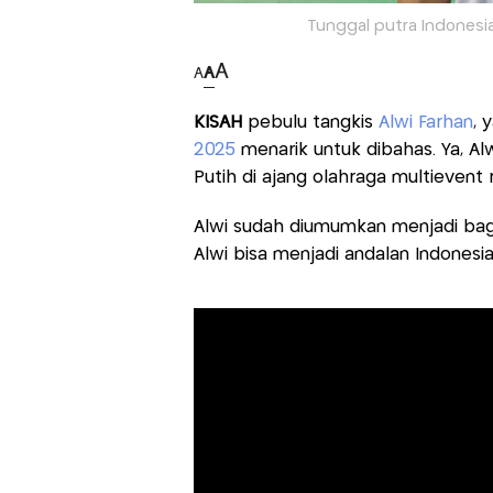
Tunggal putra Indonesia,
A
A
A
KISAH
pebulu tangkis
Alwi Farhan
, 
2025
menarik untuk dibahas. Ya, A
Putih di ajang olahraga multievent 
Alwi sudah diumumkan menjadi bagi
Alwi bisa menjadi andalan Indonesia