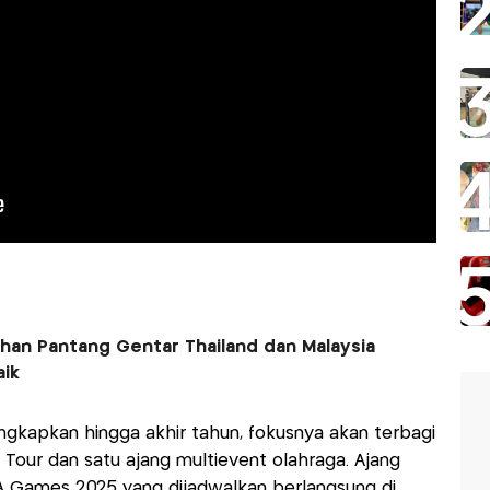
rhan Pantang Gentar Thailand dan Malaysia
ik
ngkapkan hingga akhir tahun, fokusnya akan terbagi
our dan satu ajang multievent olahraga. Ajang
EA Games 2025 yang dijadwalkan berlangsung di