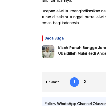
lah," tambahnya.
Ucapan Alwi itu mengindikasikan n
turun di sektor tunggal putra. Al
emas bagi Indonesia.
Baca Juga:
Kisah Penuh Bangga Jonat
Ubaidillah Mulai Jadi An
Halaman:
1
2
Follow
WhatsApp Channel Okezo