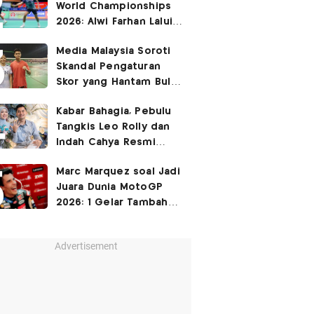
World Championships
2026: Alwi Farhan Lalui
Jalur Berat, Fajar/Fikri
Media Malaysia Soroti
Dapat
Bye
Skandal Pengaturan
Skor yang Hantam Bulu
Tangkis Indonesia,
Kabar Bahagia, Pebulu
Libatkan Jafar/Felisha!
Tangkis Leo Rolly dan
Indah Cahya Resmi
Nikah di Mekkah!
Marc Marquez soal Jadi
Juara Dunia MotoGP
2026: 1 Gelar Tambahan
Tidak Mengubah Hidup
Saya
Advertisement