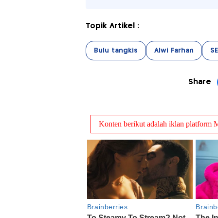
Topik Artikel :
Bulu tangkis
Alwi Farhan
S
Share