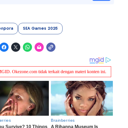
npora
SEA Games 2025