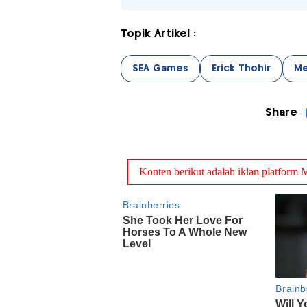
Topik Artikel :
SEA Games
Erick Thohir
Me
Share