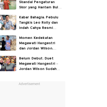
Skandal Pengaturan
Skor yang Hantam Bulu
Tangkis Indonesia,
Kabar Bahagia, Pebulu
Libatkan Jafar/Felisha!
Tangkis Leo Rolly dan
Indah Cahya Resmi
Nikah di Mekkah!
Momen Kedekatan
Megawati Hangestri
dan Jordan Wilson,
Liburan Bareng Hyundai
Belum Debut, Duet
Hillstate di Pantai!
Megawati Hangestri –
Jordan Wilson Sudah
Langsung Dapat
Julukan!
Advertisement