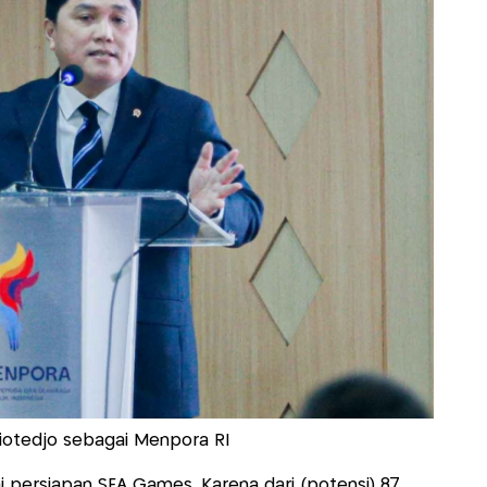
riotedjo sebagai Menpora RI
i persiapan SEA Games. Karena dari (potensi) 87