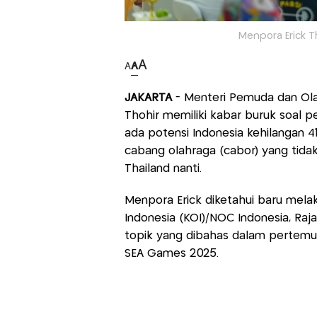
Menpora Erick Th
A
A
A
JAKARTA
- Menteri Pemuda dan Olah
Thohir memiliki kabar buruk soal p
ada potensi Indonesia kehilangan 4
cabang olahraga (cabor) yang tidak
Thailand nanti.
Menpora Erick diketahui baru mel
Indonesia (KOI)/NOC Indonesia, Raj
topik yang dibahas dalam pertemua
SEA Games 2025.