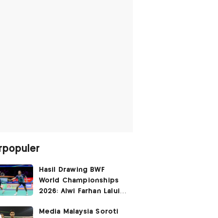
rpopuler
Hasil Drawing BWF
World Championships
2026: Alwi Farhan Lalui
Jalur Berat, Fajar/Fikri
Media Malaysia Soroti
Dapat
Bye