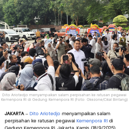
Dito Ariotedjo menyampaikan salam perpisahan ke ratusan pegawai
Kemenpora RI di Gedung Kemenpora RI (Foto: Okezone/Cikal Bintang)
JAKARTA –
Dito Ariotedjo
menyampaikan salam
perpisahan ke ratusan pegawai
Kemenpora RI
di
Gedung Kemenpora RI, Jakarta, Kamis (18/9/2025)