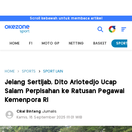
Scroll kebawah untuk membaca artikel
HOME
F1
MOTO GP
NETTING
BASKET
SPORT L
HOME
SPORTS
SPORT LAIN
Jelang Sertijab, Dito Ariotedjo Ucap
Salam Perpisahan ke Ratusan Pegawai
Kemenpora RI
Cikal Bintang
,
Jurnalis
Kamis, 18 September 2025 |11:01 WIB