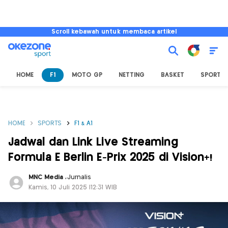
Scroll kebawah untuk membaca artikel
HOME
F1
MOTO GP
NETTING
BASKET
SPORT L
HOME
SPORTS
F1 & A1
Jadwal dan Link Live Streaming
Formula E Berlin E-Prix 2025 di Vision+!
MNC Media
,
Jurnalis
Kamis, 10 Juli 2025 |12:31 WIB