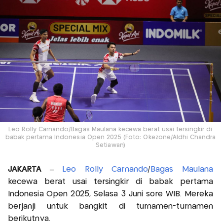
Leo Rolly Carnando/Bagas Maulana kecewa berat usai tersingkir di
babak pertama Indonesia Open 2025 (Foto: Okezone/Aldhi Chandra
Setiawan)
JAKARTA –
Leo Rolly Carnando
/
Bagas Maulana
kecewa berat usai tersingkir di babak pertama
Indonesia Open 2025, Selasa 3 Juni sore WIB. Mereka
berjanji untuk bangkit di turnamen-turnamen
berikutnya.