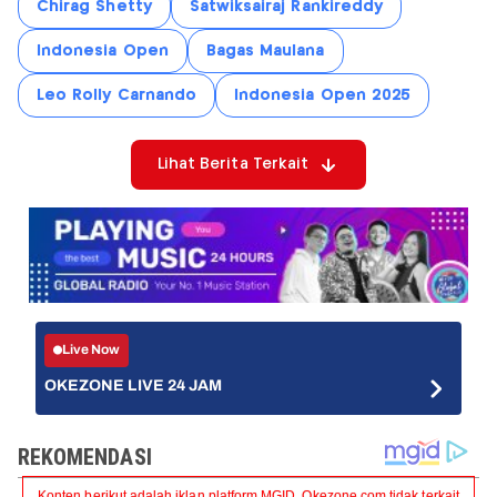
Chirag Shetty
Satwiksairaj Rankireddy
Indonesia Open
Bagas Maulana
Leo Rolly Carnando
Indonesia Open 2025
Lihat Berita Terkait
Live Now
OKEZONE LIVE 24 JAM