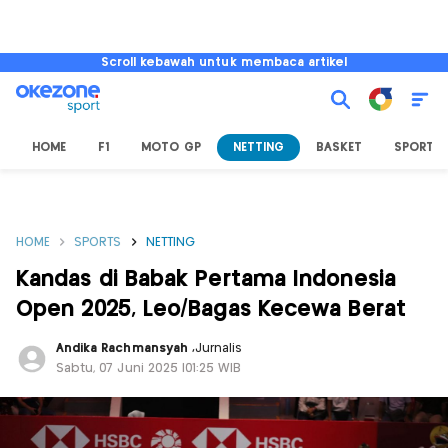
Scroll kebawah untuk membaca artikel
HOME
F1
MOTO GP
NETTING
BASKET
SPORT L
HOME
SPORTS
NETTING
Kandas di Babak Pertama Indonesia
Open 2025, Leo/Bagas Kecewa Berat
Andika Rachmansyah
,
Jurnalis
Sabtu, 07 Juni 2025 |01:25 WIB