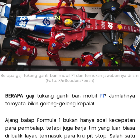
Berapa gaji tukang ganti ban mobil F1 dan temukan jawabannya di sini
(Foto: X/@ScuderiaFerrari)
BERAPA
gaji tukang ganti ban mobil
F1
? Jumlahnya
ternyata bikin geleng-geleng kepala!
Ajang balap Formula 1 bukan hanya soal kecepatan
para pembalap, tetapi juga kerja tim yang luar biasa
di balik layar, termasuk para kru pit stop. Salah satu