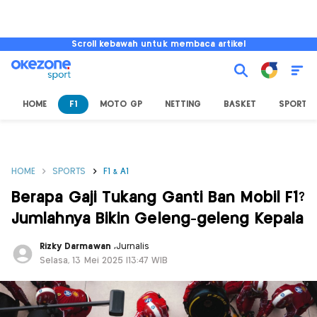
Scroll kebawah untuk membaca artikel
HOME
F1
MOTO GP
NETTING
BASKET
SPORT L
HOME
SPORTS
F1 & A1
Berapa Gaji Tukang Ganti Ban Mobil F1?
Jumlahnya Bikin Geleng-geleng Kepala
Rizky Darmawan
,
Jurnalis
Selasa, 13 Mei 2025 |13:47 WIB