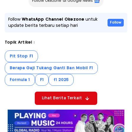
Follow Okezone di Google News
Follow
WhatsApp Channel Okezone
untuk
Follow
update berita terbaru setiap hari
Topik Artikel :
Pit Stop F1
Berapa Gaji Tukang Ganti Ban Mobil F1
Formula 1
F1
f1 2025
Lihat Berita Terkait